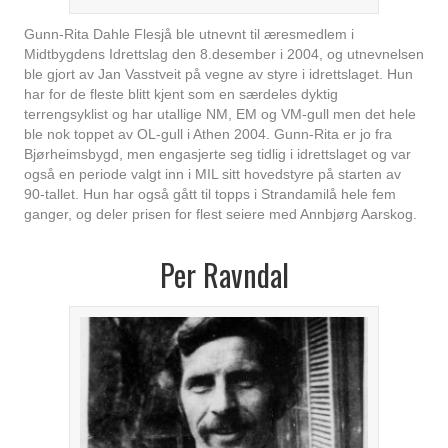
Gunn-Rita Dahle Flesjå ble utnevnt til æresmedlem i
Midtbygdens Idrettslag den 8.desember i 2004, og utnevnelsen
ble gjort av Jan Vasstveit på vegne av styre i idrettslaget. Hun
har for de fleste blitt kjent som en særdeles dyktig
terrengsyklist og har utallige NM, EM og VM-gull men det hele
ble nok toppet av OL-gull i Athen 2004. Gunn-Rita er jo fra
Bjørheimsbygd, men engasjerte seg tidlig i idrettslaget og var
også en periode valgt inn i MIL sitt hovedstyre på starten av
90-tallet. Hun har også gått til topps i Strandamilå hele fem
ganger, og deler prisen for flest seiere med Annbjørg Aarskog.
Per Ravndal