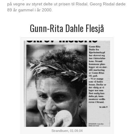
på vegne av styret delte ut prisen til Risdal. Georg Risdal døde
89 år gammel i år 2000.
Gunn-Rita Dahle Flesjå
Strandbuen, 01.09.04