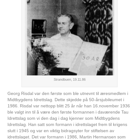
Strandbuen, 19.11.86
Georg Risdal var den første som ble utnevnt til æresmedlem i
Midtbygdens Idrettslag. Dette skjedde på 50-årsjubileumet i
1986. Risdal var nettopp blitt 25 år når han 16.november 1936
ble valgt inn til å være den første formannen i daværende Tau
Idrettslag som vi den dag i dag kjenner som Midtbygdens
Idrettslag. Han satt som formann i idrettslaget frem til krigens
slutt i 1945 og var en viktig bidragsyter for stiftelsen av
idrettslaget. Det var formann i 1986, Martin Hermansen som