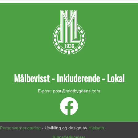
Målbevisst - Inkluderende - Lokal
E-post:
post@midtbygdens.com
Personvernerklæring
- Utvikling og design av
Hjelseth
.
Kjøpsbetingelser