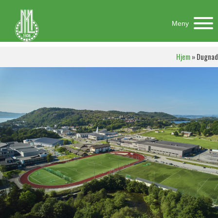
Meny
Hjem
»
Dugnad