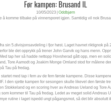
Før kampen: Brusand IL
10/05/2023
|
Oddbjørn
ene å komme tilbake på vinnersporet igjen. Samtidig vil nok Brusa
fra sin 5.divisjonsavdeling i fjor høst. Laget havnet riktignok 
erfor ble det opprykk på trener John Garvik og hans menn. Oppry
 Med tap her så hadde nettopp Hovsherad gått opp, men en solid p
land, Tore Aamodt og Joakim Monge Omland stod for målene den
 på Tau på fredag.
og startet med tap i fem av de fem første kampene. Disse kampene
IF. I den sjette kampen for sesongen skulle likevel den først
ffen Stokkeland og en scoring hver av Andreas Ueland og Tore Aam
 lag som kommer til Tau på fredag. Ledet av meget solid Andreas U
ye rutine i laget ispedd ungt pågangsmot, så det blir absolutt ik