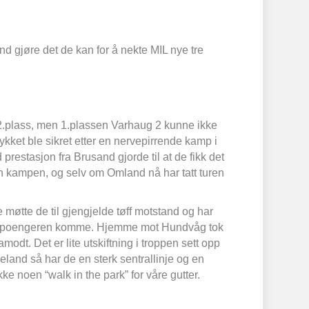
nd gjøre det de kan for å nekte MIL nye tre
på 2.plass, men 1.plassen Varhaug 2 kunne ikke
kket ble sikret etter en nervepirrende kamp i
restasjon fra Brusand gjorde til at de fikk det
 kampen, og selv om Omland nå har tatt turen
 møtte de til gjengjelde tøff motstand og har
e trepoengeren komme. Hjemme mot Hundvåg tok
odt. Det er lite utskiftning i troppen sett opp
eland så har de en sterk sentrallinje og en
ke noen “walk in the park” for våre gutter.