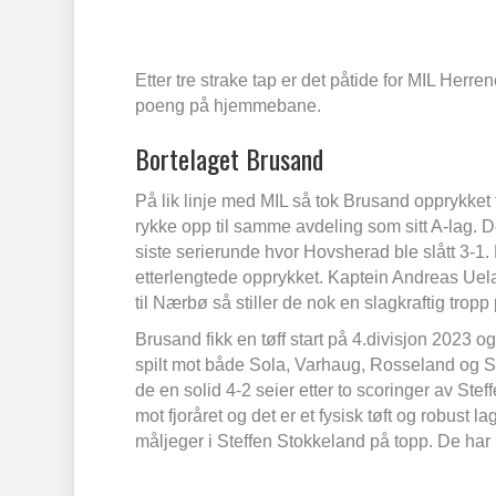
Etter tre strake tap er det påtide for MIL Herr
poeng på hjemmebane.
Bortelaget Brusand
På lik linje med MIL så tok Brusand opprykket 
rykke opp til samme avdeling som sitt A-lag. D
siste serierunde hvor Hovsherad ble slått 3-1.
etterlengtede opprykket. Kaptein Andreas Ue
til Nærbø så stiller de nok en slagkraftig tropp
Brusand fikk en tøff start på 4.divisjon 2023 
spilt mot både Sola, Varhaug, Rosseland og S
de en solid 4-2 seier etter to scoringer av Ste
mot fjoråret og det er et fysisk tøft og robust
måljeger i Steffen Stokkeland på topp. De har m