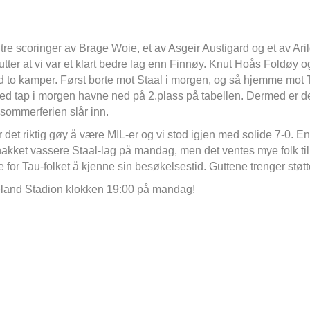
tre scoringer av Brage Woie, et av Asgeir Austigard og et av Arild
tter at vi var et klart bedre lag enn Finnøy. Knut Hoås Foldøy 
 med to kamper. Først borte mot Staal i morgen, og så hjemme mo
 med tap i morgen havne ned på 2.plass på tabellen. Dermed er de
sommerferien slår inn.
 det riktig gøy å være MIL-er og vi stod igjen med solide 7-0. 
t hakket vassere Staal-lag på mandag, men det ventes mye folk t
 for Tau-folket å kjenne sin besøkelsestid. Guttene trenger stø
peland Stadion klokken 19:00 på mandag!