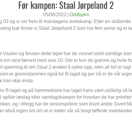
Før kampen: Staal Jørpeland 2
05/06/2022
|
Oddbjørn
 03 og vi ser frem til mandagens bortekamp. Etter en strålende 
 poeng bak finner vi Staal Jørpeland 2 som har fem seirer og et 
mot Vaulen og foruten dette tapet har de vunnet solid samtlige k
 inn nest færrest med sine 10. Det er kun de grønne og hvite fr
spenning til om Staal 2 ønsket å rykke opp, men all tvil er lagt t
 som er grunnstammen også for B-laget og per nå er de vår arge
ye kan skje enda.
r B-laget og på hjemmebane har laget hans vært uslåelig så lan
Staal spiller lørdag eller søndagskamper for hvordan de har prio
nken, og i tillegg har de seniorspillere som blant andre Sivert
er altså ingen tvil om at vi møter vår så langt tøffeste motstand