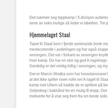
Det nærmer seg toppkamp i 5.divisjon avdeling
seire av seks mulige så leder vi tabellen. Tre
Hjemmelaget Staal
Tapet til Staal kom i fjerde serierunde borte 
mestscorende i avdelingen og har også sluppet
sesongen. Det var i forkant av sesongen knyttet 
hver kamp. De har en stor og god A-lagstropp
Samtidig er det veldig tidlig i sesongen, og m
Det er Marcin Wodka som har hovedansvaret fo
at det ikke spiller noen rolle om A-laget til 
kamp mot Ullern så hadde de ni spillere på be
Seljeskog i bakhånd for en mulig B-tropp. Det 
motiverte for å vise seg frem fra sin beste side.