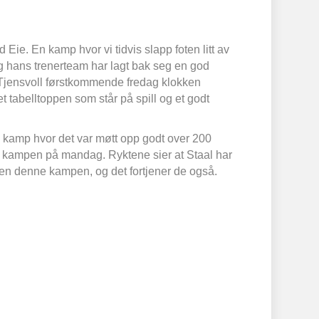
 Eie. En kamp hvor vi tidvis slapp foten litt av
og hans trenerteam har lagt bak seg en god
t Tjensvoll førstkommende fredag klokken
t tabelltoppen som står på spill og et godt
En kamp hvor det var møtt opp godt over 200
il kampen på mandag. Ryktene sier at Staal har
tten denne kampen, og det fortjener de også.