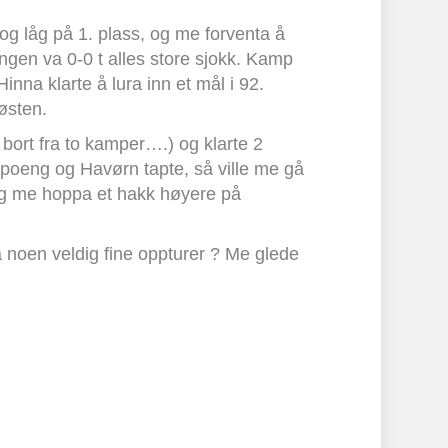
g låg på 1. plass, og me forventa å
lingen va 0-0 t alles store sjokk. Kamp
na klarte å lura inn et mål i 92.
østen.
ort fra to kamper….) og klarte 2
poeng og Havørn tapte, så ville me gå
og me hoppa et hakk høyere på
noen veldig fine oppturer ? Me glede