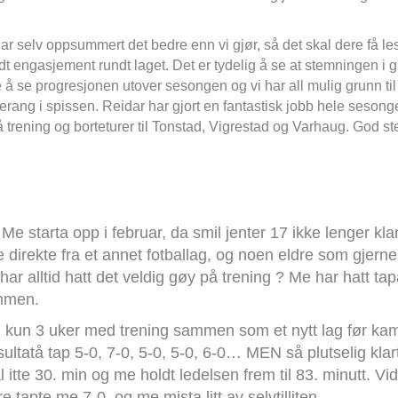
 selv oppsummert det bedre enn vi gjør, så det skal dere få lese
odt engasjement rundt laget. Det er tydelig å se at stemningen i 
 se progresjonen utover sesongen og vi har all mulig grunn til å g
Lerang i spissen. Reidar har gjort en fantastisk jobb hele sesonge
trening og borteturer til Tonstad, Vigrestad og Varhaug. God ste
 starta opp i februar, da smil jenter 17 ikke lenger klar
irekte fra et annet fotballag, og noen eldre som gjerne
 har alltid hatt det veldig gøy på trening ? Me har hatt 
mmen.
d kun 3 uker med trening sammen som et nytt lag før k
esultatå tap 5-0, 7-0, 5-0, 5-0, 6-0… MEN så plutselig kl
itte 30. min og me holdt ledelsen frem til 83. minutt. Vi
e tapte me 7-0, og me mista litt av selvtilliten.