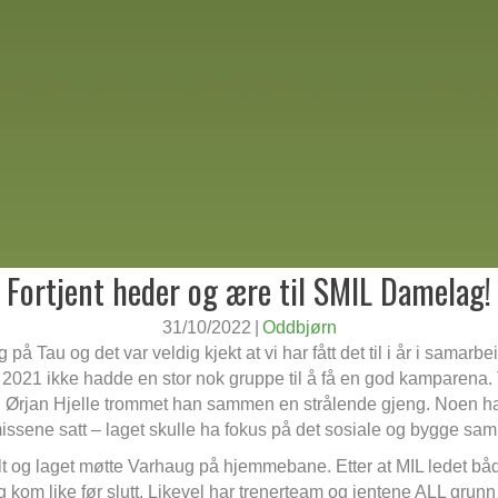
Fortjent heder og ære til SMIL Damelag!
31/10/2022
|
Oddbjørn
 på Tau og det var veldig kjekt at vi har fått det til i år i sam
i 2021 ikke hadde en stor nok gruppe til å få en god kamparena.
Ørjan Hjelle trommet han sammen en strålende gjeng. Noen hadd
missene satt – laget skulle ha fokus på det sosiale og bygge sam
 og laget møtte Varhaug på hjemmebane. Etter at MIL ledet både
ug kom like før slutt. Likevel har trenerteam og jentene ALL grunn