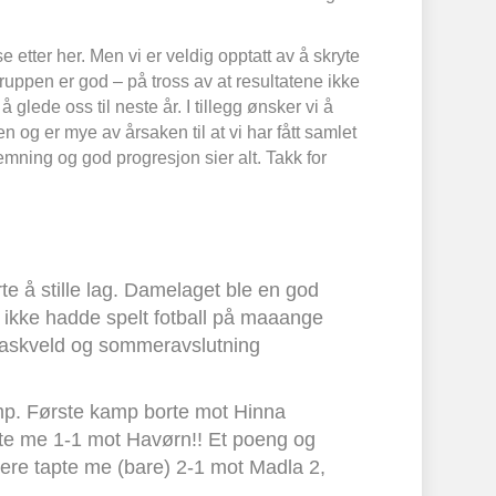
 etter her. Men vi er veldig opptatt av å skryte
gruppen er god – på tross av at resultatene ikke
lede oss til neste år. I tillegg ønsker vi å
n og er mye av årsaken til at vi har fått samlet
mning og god progresjon sier alt. Takk for
te å stille lag. Damelaget ble en god
 ikke hadde spelt fotball på maaange
tapaskveld og sommeravslutning
amp. Første kamp borte mot Hinna
arte me 1-1 mot Havørn!! Et poeng og
dere tapte me (bare) 2-1 mot Madla 2,