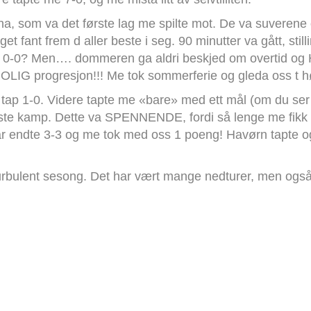
, som va det første lag me spilte mot. De va suverene o
get fant frem d aller beste i seg. 90 minutter va gått, stil
 0-0? Men…. dommeren ga aldri beskjed om overtid og Hin
ROLIG progresjon!!! Me tok sommerferie og gleda oss t h
ap 1-0. Videre tapte me «bare» med ett mål (om du ser b
siste kamp. Dette va SPENNENDE, fordi så lenge me fikk 
går endte 3-3 og me tok med oss 1 poeng! Havørn tapte 
rbulent sesong. Det har vært mange nedturer, men også 