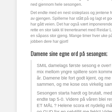
ned gjennom hele sesongen.
Det endte med en nest sisteplass og jentene har
av gjengen. Spillerne har stått på og lagt et g
har gått veien. Det har også vært imponerende å
rette en stor takk til trenerteamet med Reidar 
en såpass stor gjeng. Mange timer hver uke på 
jobben dere har gjort!
Damene sine egne ord på sesongen;
SMIL damelags første sesong e over! Me
mix mellom yngre spillere som komme d
år. Damene ble fort godt kjent, og me
sammen, og me kose oss virkelig sa
Sesongen starta hardt og brutalt, me
endte tap 5-0. Videre på våren blei r
ET MÅL ? Helene scora et nydelig mål 
og GUD for en selvtillit me fekk!! Vider