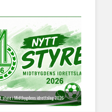
t styre i Midtbygdens idrettslag 2026