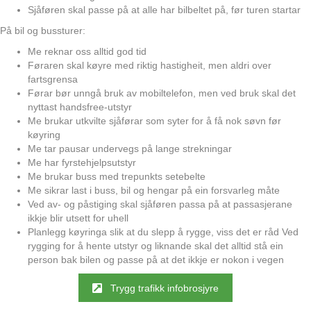
Sjåføren skal passe på at alle har bilbeltet på, før turen startar
På bil og bussturer:
Me reknar oss alltid god tid
Føraren skal køyre med riktig hastigheit, men aldri over
fartsgrensa
Førar bør unngå bruk av mobiltelefon, men ved bruk skal det
nyttast handsfree-utstyr
Me brukar utkvilte sjåførar som syter for å få nok søvn før
køyring
Me tar pausar undervegs på lange strekningar
Me har fyrstehjelpsutstyr
Me brukar buss med trepunkts setebelte
Me sikrar last i buss, bil og hengar på ein forsvarleg måte
Ved av- og påstiging skal sjåføren passa på at passasjerane
ikkje blir utsett for uhell
Planlegg køyringa slik at du slepp å rygge, viss det er råd Ved
rygging for å hente utstyr og liknande skal det alltid stå ein
person bak bilen og passe på at det ikkje er nokon i vegen
Trygg trafikk infobrosjyre