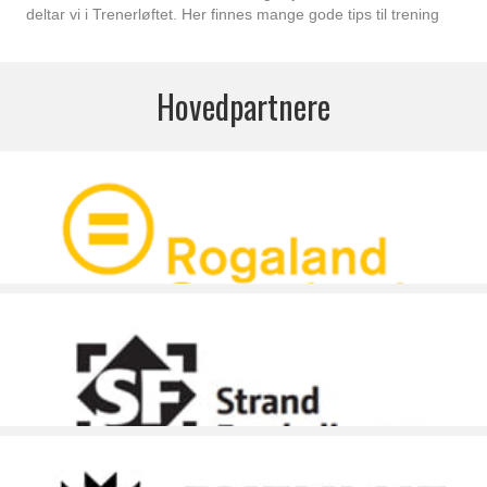
deltar vi i Trenerløftet. Her finnes mange gode tips til trening
Hovedpartnere