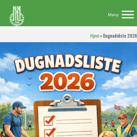
Meny
Hjem
»
Dugnadsliste 2026