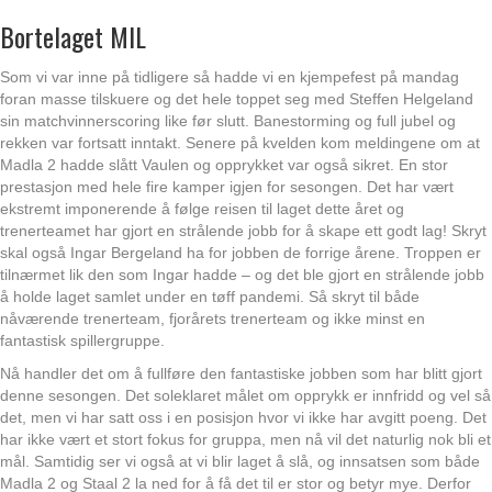
Bortelaget MIL
Som vi var inne på tidligere så hadde vi en kjempefest på mandag
foran masse tilskuere og det hele toppet seg med Steffen Helgeland
sin matchvinnerscoring like før slutt. Banestorming og full jubel og
rekken var fortsatt inntakt. Senere på kvelden kom meldingene om at
Madla 2 hadde slått Vaulen og opprykket var også sikret. En stor
prestasjon med hele fire kamper igjen for sesongen. Det har vært
ekstremt imponerende å følge reisen til laget dette året og
trenerteamet har gjort en strålende jobb for å skape ett godt lag! Skryt
skal også Ingar Bergeland ha for jobben de forrige årene. Troppen er
tilnærmet lik den som Ingar hadde – og det ble gjort en strålende jobb
å holde laget samlet under en tøff pandemi. Så skryt til både
nåværende trenerteam, fjorårets trenerteam og ikke minst en
fantastisk spillergruppe.
Nå handler det om å fullføre den fantastiske jobben som har blitt gjort
denne sesongen. Det soleklaret målet om opprykk er innfridd og vel så
det, men vi har satt oss i en posisjon hvor vi ikke har avgitt poeng. Det
har ikke vært et stort fokus for gruppa, men nå vil det naturlig nok bli et
mål. Samtidig ser vi også at vi blir laget å slå, og innsatsen som både
Madla 2 og Staal 2 la ned for å få det til er stor og betyr mye. Derfor