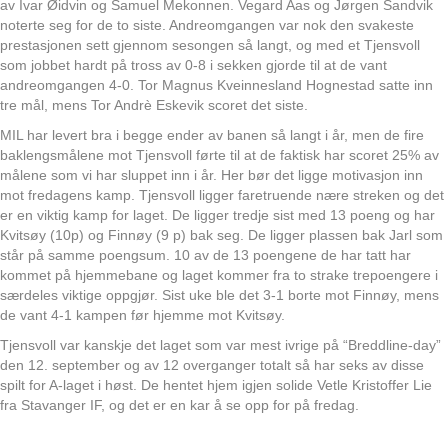
av Ivar Øidvin og Samuel Mekonnen. Vegard Aas og Jørgen Sandvik
noterte seg for de to siste. Andreomgangen var nok den svakeste
prestasjonen sett gjennom sesongen så langt, og med et Tjensvoll
som jobbet hardt på tross av 0-8 i sekken gjorde til at de vant
andreomgangen 4-0. Tor Magnus Kveinnesland Hognestad satte inn
tre mål, mens Tor Andrè Eskevik scoret det siste.
MIL har levert bra i begge ender av banen så langt i år, men de fire
baklengsmålene mot Tjensvoll førte til at de faktisk har scoret 25% av
målene som vi har sluppet inn i år. Her bør det ligge motivasjon inn
mot fredagens kamp. Tjensvoll ligger faretruende nære streken og det
er en viktig kamp for laget. De ligger tredje sist med 13 poeng og har
Kvitsøy (10p) og Finnøy (9 p) bak seg. De ligger plassen bak Jarl som
står på samme poengsum. 10 av de 13 poengene de har tatt har
kommet på hjemmebane og laget kommer fra to strake trepoengere i
særdeles viktige oppgjør. Sist uke ble det 3-1 borte mot Finnøy, mens
de vant 4-1 kampen før hjemme mot Kvitsøy.
Tjensvoll var kanskje det laget som var mest ivrige på “Breddline-day”
den 12. september og av 12 overganger totalt så har seks av disse
spilt for A-laget i høst. De hentet hjem igjen solide Vetle Kristoffer Lie
fra Stavanger IF, og det er en kar å se opp for på fredag.