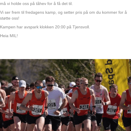
må vi holde oss på tåhev for å få det til.
Vi ser frem til fredagens kamp, og setter pris på om du kommer for å
støtte oss!
Kampen har avspark klokken 20:00 på Tjensvoll.
Heia MIL!