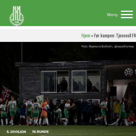
Meny
Hjem
»
Før kampen: Tjensvoll FK