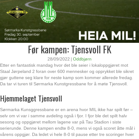
Før kampen: Tjensvoll FK
28/09/2022
|
Oddbjørn
Etter en fantastisk mandag hvor det ble seier i lokaloppgjøret mot
Staal Jørpeland 2 foran over 600 mennesker og opprykket ble sikret
gjør guttene seg klare for neste kamp som kommer allerede fredag.
Da tar vi turen til Sørmarka Kunstgressbane for å møte Tjensvoll.
Hjemmelaget Tjensvoll
Sørmarka Kunsggressbane er en arena hvor MIL ikke har spilt før –
selv om vi var i samme avdeling også i fjor. I fjor ble det spilt halv
sesong og oppgjøret mellom lagene var på Tau Stadion i siste
serierunde. Denne kampen endte 8-0, mens vi også scoret åtte mål i
vårens oppgjør. Da ledet vi hele 8-0 til pause etter tre scoringer hver