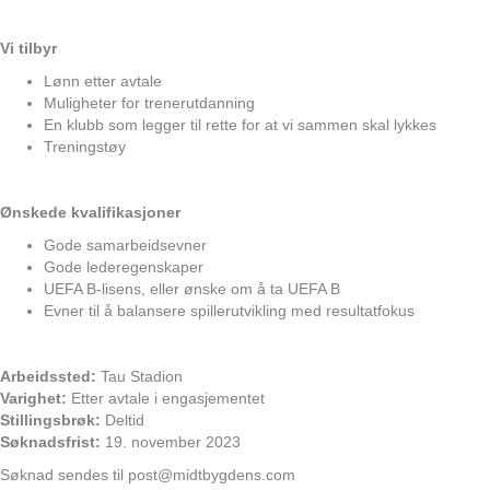
Vi tilbyr
Lønn etter avtale
Muligheter for trenerutdanning
En klubb som legger til rette for at vi sammen skal lykkes
Treningstøy
Ønskede kvalifikasjoner
Gode samarbeidsevner
Gode lederegenskaper
UEFA B-lisens, eller ønske om å ta UEFA B
Evner til å balansere spillerutvikling med resultatfokus
Arbeidssted:
Tau Stadion
Varighet:
Etter avtale i engasjementet
Stillingsbrøk:
Deltid
Søknadsfrist:
19. november 2023
Søknad sendes til post@midtbygdens.com