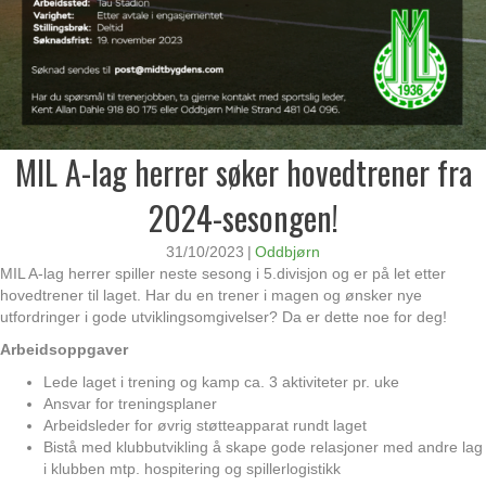
MIL A-lag herrer søker hovedtrener fra
2024-sesongen!
31/10/2023
|
Oddbjørn
MIL A-lag herrer spiller neste sesong i 5.divisjon og er på let etter
hovedtrener til laget. Har du en trener i magen og ønsker nye
utfordringer i gode utviklingsomgivelser? Da er dette noe for deg!
Arbeidsoppgaver
Lede laget i trening og kamp ca. 3 aktiviteter pr. uke
Ansvar for treningsplaner
Arbeidsleder for øvrig støtteapparat rundt laget
Bistå med klubbutvikling å skape gode relasjoner med andre lag
i klubben mtp. hospitering og spillerlogistikk