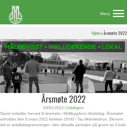
Meny
Hjem
»
Årsmøte 2022
Årsmøte 2022
03/01/2022
|
Oddbjørn
Styret innkaller herved til årsmøte i Midtbygdens Idrettslag. Årsmøtet
avholdes den 8.mars 2022 klokken 19:00 i Tau Aktivitetshus. Dersom
det er antallsbegrensninger i den aktuelle perioden på grunn av Covid-