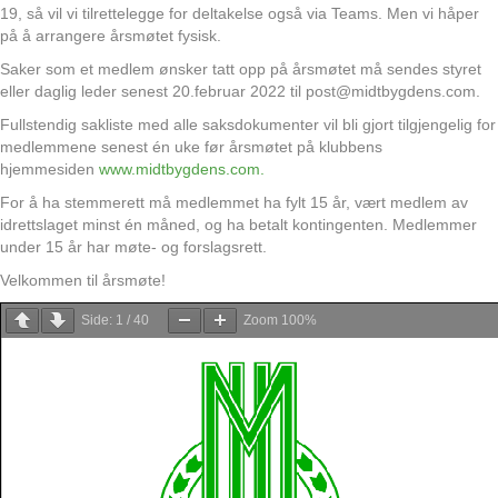
19, så vil vi tilrettelegge for deltakelse også via Teams. Men vi håper
på å arrangere årsmøtet fysisk.
Saker som et medlem ønsker tatt opp på årsmøtet må sendes styret
eller daglig leder senest 20.februar 2022 til post@midtbygdens.com.
Fullstendig sakliste med alle saksdokumenter vil bli gjort tilgjengelig for
medlemmene senest én uke før årsmøtet på klubbens
hjemmesiden
www.midtbygdens.com.
For å ha stemmerett må medlemmet ha fylt 15 år, vært medlem av
idrettslaget minst én måned, og ha betalt kontingenten. Medlemmer
under 15 år har møte- og forslagsrett.
Velkommen til årsmøte!
Side:
1
/
40
Zoom
100%